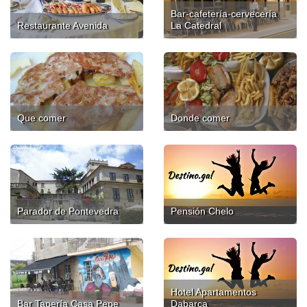
Bar-cafetería-cervecería
Restaurante Avenida
La Catedral
Que comer
Donde comer
Parador de Pontevedra
Pensión Chelo
Hotel Apartamentos
Bar Tapería Casa Pepe
Dabarca