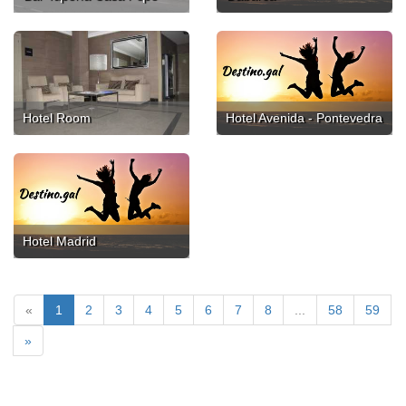
Hotel Room
Hotel Avenida - Pontevedra
Hotel Madrid
«
1
2
3
4
5
6
7
8
...
58
59
»