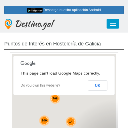
Descarga nuestra aplicación Android
Destino.gal
Toggle
navigati
Puntos de Interés en Hostelería de Galicia
This page can't load Google Maps correctly.
23
33
OK
Do you own this website?
708
100
14