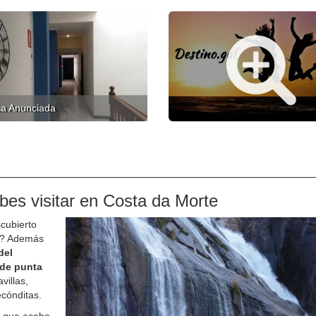
La Anunciada
bes visitar en Costa da Morte
cubierto
za? Además
del
sde punta
villas,
ecónditas.