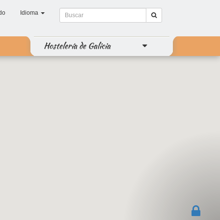
do
Idioma
Hostelería de Galicia