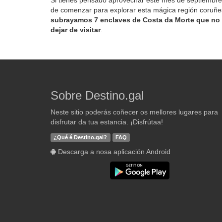
Si tienes pensado aprovechar este mes de septiembr
de comenzar para explorar esta mágica región coruñe
subrayamos 7 enclaves de Costa da Morte que no
dejar de visitar
.
Sobre Destino.gal
Neste sitio poderás coñecer os mellores lugares para
disfrutar da tua estancia. ¡Disfrútaa!
¿Qué é Destino.gal?
FAQ
Descarga a nosa aplicación Android