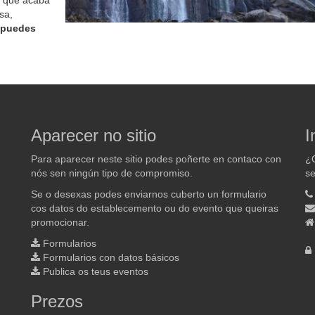
e que acaba
sa,
 puedes
Aparecer no sitio
I
Para aparecer neste sitio podes poñerte en contaco con
¿Q
nós sen ningún tipo de compromiso.
se
Se o desexas podes enviarnos cuberto un formulario
cos datos do establecemento ou do evento que queiras
promocionar.
Formularios
Formularios con datos básicos
Publica os teus eventos
Prezos